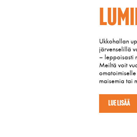
Lumi
Ukkohallan upe
järvenselillä 
– leppoisasti n
Meiltä voit vu
omatoimiselle
maisemia tai m
LUE LISÄÄ