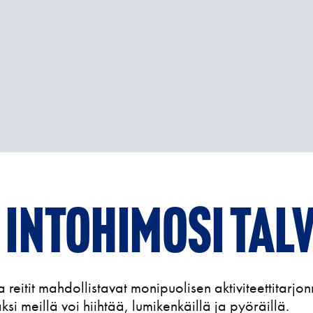
 intohimosi tal
ja reitit mahdollistavat monipuolisen aktiviteettitar
äksi meillä voi hiihtää, lumikenkäillä ja pyöräillä.