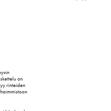
hyvin
askettelu on
yy rinteiden
rhaimmistoon