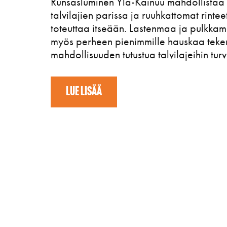
Runsasluminen Ylä-Kainuu mahdollistaa
talvilajien parissa ja ruuhkattomat rintee
toteuttaa itseään.
Lastenmaa ja pulkkam
myös perheen pienimmille hauskaa tekem
mahdollisuuden tutustua talvilajeihin turv
LUE LISÄÄ