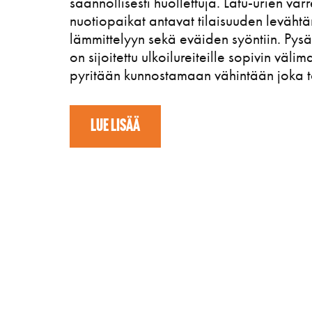
säännöllisesti huollettuja. Latu-urien var
nuotiopaikat antavat tilaisuuden leväht
lämmittelyyn sekä eväiden syöntiin. Pys
on sijoitettu ulkoilureiteille sopivin välim
pyritään kunnostamaan vähintään joka t
LUE LISÄÄ