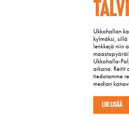
Talv
Ukkohallan kat
kylmäksi, sillä 
lenkkejä niin 
maastopyöräili
Ukkohalla-Palj
aikana. Reitit
tiedotamme reit
median kanav
LUE LISÄÄ