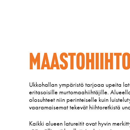
Maastohiiht
Ukkohallan ympäristö tarjoaa upeita latu
eritasoisille murtomaahiihtäjille. Alueella
olosuhteet niin perinteiselle kuin luisteluty
vaaramaisemat tekevät hiihtoretkistä un
Kaikki alueen latureitit ovat hyvin merkitt