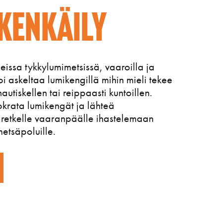
kenkäily
issa tykkylumimetsissä, vaaroilla ja
voi askeltaa lumikengillä mihin mieli tekee
autiskellen tai reippaasti kuntoillen.
okrata lumikengät ja lähteä
 retkelle vaaranpäälle ihastelemaan
etsäpoluille.