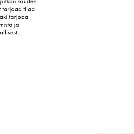
 pitkän kauden
t tarjoaa tilaa
äki tarjoaa
istä ja
allisesti.