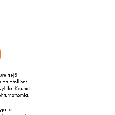
o
reittejä
 on otolliset
ylille. Kauniit
ohtumattomia.
yjä ja