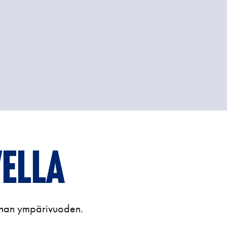
vella
jonnan ympärivuoden.