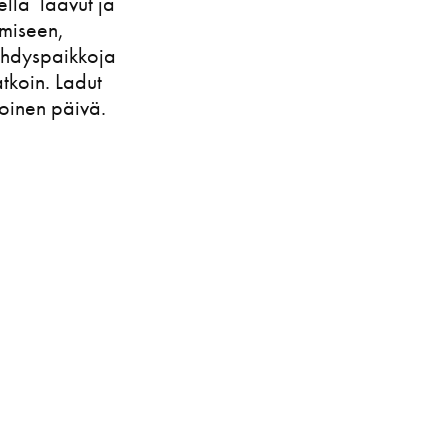
rella laavut ja
ämiseen,
ähdyspaikkoja
atkoin. Ladut
oinen päivä.