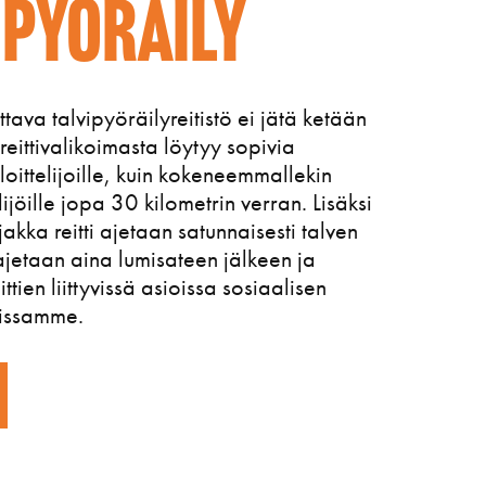
ipyöräily
tava talvipyöräilyreitistö ei jätä ketään
r
eittivalikoimasta löytyy sopivia
aloittelijoille, kuin kokeneemmallekin
jöille jopa 30 kilometrin verran. Lisäksi
akka reitti ajetaan satunnaisesti talven
 ajetaan aina lumisateen jälkeen ja
tien liittyvissä asioissa sosiaalisen
issamme.