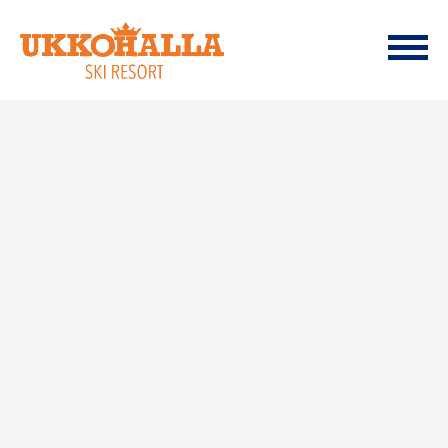
Hyppää
Ukkohalla Ski Resort
sisältöön