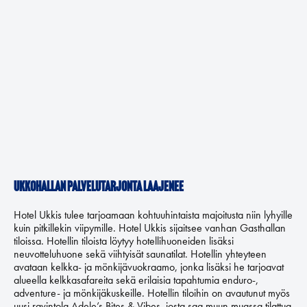
Ukkohallan palvelutarjonta laajenee
Hotel Ukkis tulee tarjoamaan kohtuuhintaista majoitusta niin lyhyille
kuin pitkillekin viipymille. Hotel Ukkis sijaitsee vanhan Gasthallan
tiloissa. Hotellin tiloista löytyy hotellihuoneiden lisäksi
neuvotteluhuone sekä viihtyisät saunatilat. Hotellin yhteyteen
avataan kelkka- ja mönkijävuokraamo, jonka lisäksi he tarjoavat
alueella kelkkasafareita sekä erilaisia tapahtumia enduro-,
adventure- ja mönkijäkuskeille. Hotellin tiloihin on avautunut myös
uusi ravintola Adele’s Bites & Vibes, josta saa muun muassa tilattua