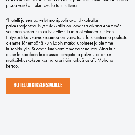
pitsaa vaikka mökin ovelle toimitettuna.
”Hotelli ja sen palvelut monipuolistavat Ukkohallan
palvelutarjontaa. Nyt asiakkailla on lomansa aikana enemmän
valinnan varaa niin aktiviteettien kuin ruokailuiden suhteen.
Erityisesti kelkkavuokraamoa on kaivattu, sillä sijaintimme puolesta
olemme lähempänä kuin Lapin matkailukohteet ja olemme
kuitenkin yksi Suomen lumivarmimmasta seudusta. Aina kun
alueelle saadaan lisää uusia toimijoita ja palveluita, on se
matkailukeskuksen kannalta erittäin tärkeä asia”, Muhonen
kertoo.
HOTEL UKKIKSEN SIVUILLE