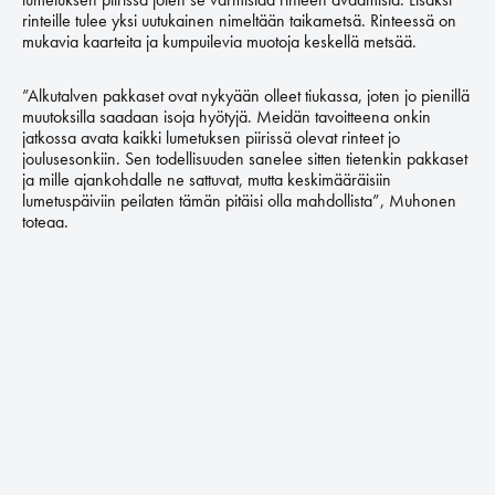
rinteille tulee yksi uutukainen nimeltään taikametsä. Rinteessä on
mukavia kaarteita ja kumpuilevia muotoja keskellä metsää.
”Alkutalven pakkaset ovat nykyään olleet tiukassa, joten jo pienillä
muutoksilla saadaan isoja hyötyjä. Meidän tavoitteena onkin
jatkossa avata kaikki lumetuksen piirissä olevat rinteet jo
joulusesonkiin. Sen todellisuuden sanelee sitten tietenkin pakkaset
ja mille ajankohdalle ne sattuvat, mutta keskimääräisiin
lumetuspäiviin peilaten tämän pitäisi olla mahdollista”, Muhonen
toteaa.