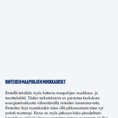
Rinteiden maapohjien muokkaukset
Rinteillä tehdään myös kattavia maapohjien muokkaus- ja
tasoittelutöitä. Töiden tarkoituksena on parantaa keskuksen
energiatehokkuutta vähentämällä rinteiden lumetustarvetta.
Rinteiden linja muutoksiakin tulee sillä pikkumustasta tulee nyt
entistä mustempi. Rinne on myös jatkossa koko pituudeltaan
lumetuksen piirissä joten se varmistaa rinteen avaamista. Lisäksi