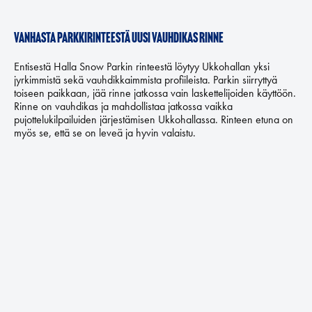
Vanhasta parkkirinteestä uusi vauhdikas rinne
Entisestä Halla Snow Parkin rinteestä löytyy Ukkohallan yksi
jyrkimmistä sekä vauhdikkaimmista profiileista. Parkin siirryttyä
toiseen paikkaan, jää rinne jatkossa vain laskettelijoiden käyttöön.
Rinne on vauhdikas ja mahdollistaa jatkossa vaikka
pujottelukilpailuiden järjestämisen Ukkohallassa. Rinteen etuna on
myös se, että se on leveä ja hyvin valaistu.