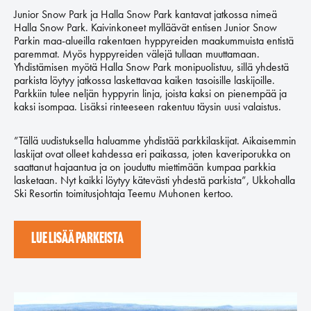
Junior Snow Park ja Halla Snow Park kantavat jatkossa nimeä
Halla Snow Park. Kaivinkoneet mylläävät entisen Junior Snow
Parkin maa-alueilla rakentaen hyppyreiden maakummuista entistä
paremmat. Myös hyppyreiden välejä tullaan muuttamaan.
Yhdistämisen myötä Halla Snow Park monipuolistuu, sillä yhdestä
parkista löytyy jatkossa laskettavaa kaiken tasoisille laskijoille.
Parkkiin tulee neljän hyppyrin linja, joista kaksi on pienempää ja
kaksi isompaa. Lisäksi rinteeseen rakentuu täysin uusi valaistus.
”Tällä uudistuksella haluamme yhdistää parkkilaskijat. Aikaisemmin
laskijat ovat olleet kahdessa eri paikassa, joten kaveriporukka on
saattanut hajaantua ja on jouduttu miettimään kumpaa parkkia
lasketaan. Nyt kaikki löytyy kätevästi yhdestä parkista”, Ukkohalla
Ski Resortin toimitusjohtaja Teemu Muhonen kertoo.
LUE LISÄÄ PARKEISTA